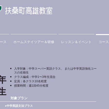
ース
ホームステイツアー＆研修
レッスン＆イベント
コース
入学対象：中学スーパー英語クラス、 または中学英語強化コー
スの在籍生
年
クラス編成：中学1〜3年生混合
定員：各クラス10名程度
授業時間：週1回45分程度
生
対象プラン
●中学英語文法プラス