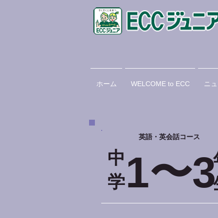
ホーム
WELCOME to ECC
ニュ
英語・英会話コース
中
1〜3
学