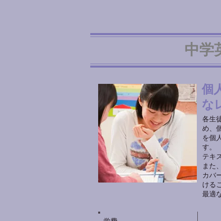
中学
個
な
各生
め、
を個
す。
テキ
また
カバ
ける
最適
学費